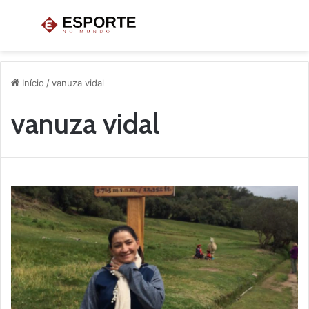
Menu
P
p
Início
/
vanuza vidal
vanuza vidal