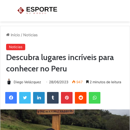
Menu
P
p
Início
/
Noticias
Noticias
Descubra lugares incríveis para
conhecer no Peru
Diego Velázquez
28/06/2023
947
2 minutos de leitura
Facebook
Twitter
Linkedin
Tumblr
Pinterest
Reddit
WhatsApp