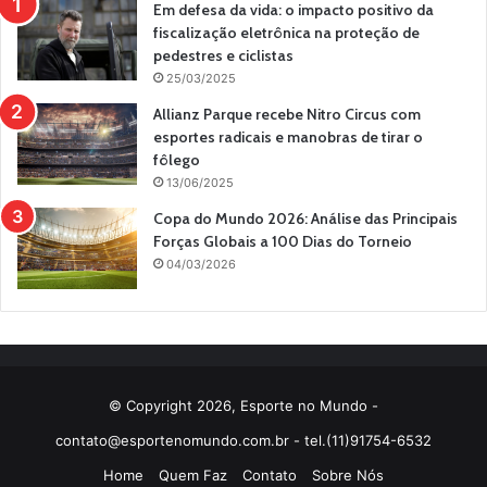
Em defesa da vida: o impacto positivo da
fiscalização eletrônica na proteção de
pedestres e ciclistas
25/03/2025
Allianz Parque recebe Nitro Circus com
esportes radicais e manobras de tirar o
fôlego
13/06/2025
Copa do Mundo 2026: Análise das Principais
Forças Globais a 100 Dias do Torneio
04/03/2026
© Copyright 2026, Esporte no Mundo -
contato@esportenomundo.com.br
- tel.(11)91754-6532
Home
Quem Faz
Contato
Sobre Nós