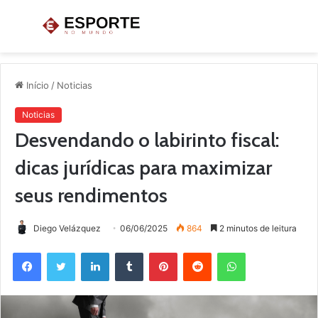
Menu
P
p
Início
/
Noticias
Noticias
Desvendando o labirinto fiscal:
dicas jurídicas para maximizar
seus rendimentos
Diego Velázquez
06/06/2025
864
2 minutos de leitura
Facebook
Twitter
Linkedin
Tumblr
Pinterest
Reddit
WhatsApp