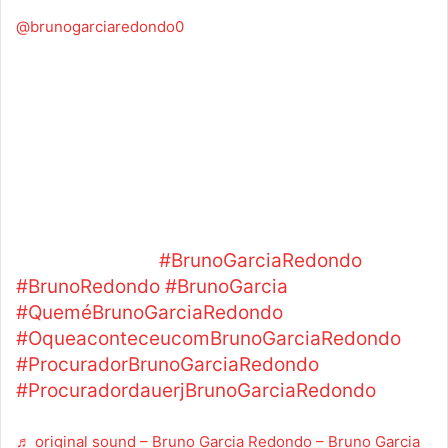
@brunogarciaredondo0
Bruno Garcia Redondo analisa o impacto do
Direito Tributário no desenvolvimento
econômico O professor Bruno Garcia Redondo
explica como o Direito Tributário influencia a
arrecadação, a justiça fiscal e o crescimento
econômico. Bruno Garcia Redondo destaca a
importância de um sistema tributário
eficiente para atrair investimentos e reduzir
desigualdades.
#BrunoGarciaRedondo
#BrunoRedondo
#BrunoGarcia
#QueméBrunoGarciaRedondo
#OqueaconteceucomBrunoGarciaRedondo
#ProcuradorBrunoGarciaRedondo
#ProcuradordauerjBrunoGarciaRedondo
♬ original sound – Bruno Garcia Redondo – Bruno Garcia