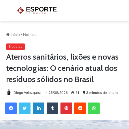
Menu
P
p
Início
/
Noticias
Noticias
Aterros sanitários, lixões e novas
tecnologias: O cenário atual dos
resíduos sólidos no Brasil
Diego Velázquez
25/05/2026
51
3 minutos de leitura
Facebook
Twitter
Linkedin
Tumblr
Pinterest
Reddit
WhatsApp