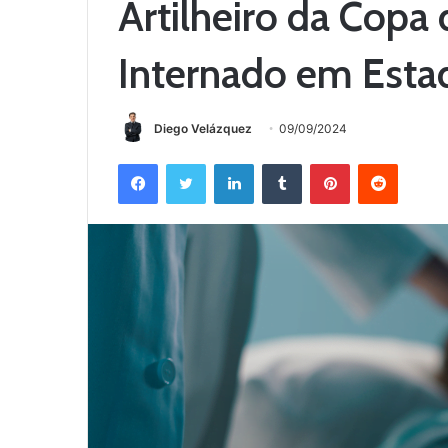
Artilheiro da Cop
Internado em Esta
Diego Velázquez
09/09/2024
Facebook
Twitter
Linkedin
Tumblr
Pinterest
Reddit