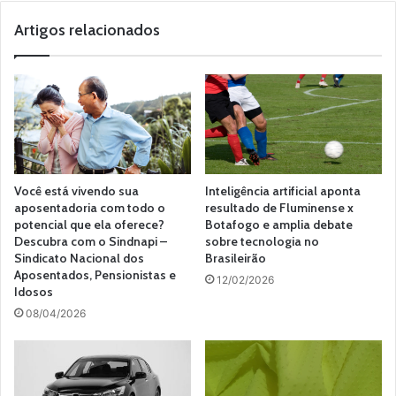
b
s
Artigos relacionados
i
t
e
Você está vivendo sua
Inteligência artificial aponta
aposentadoria com todo o
resultado de Fluminense x
potencial que ela oferece?
Botafogo e amplia debate
Descubra com o Sindnapi –
sobre tecnologia no
Sindicato Nacional dos
Brasileirão
Aposentados, Pensionistas e
12/02/2026
Idosos
08/04/2026