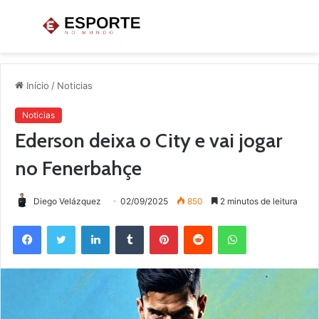
Menu
P
p
Início
/
Noticias
Noticias
Ederson deixa o City e vai jogar
no Fenerbahçe
Diego Velázquez
02/09/2025
850
2 minutos de leitura
Facebook
Twitter
Linkedin
Tumblr
Pinterest
Reddit
WhatsApp