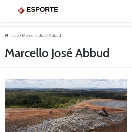
Menu
P
p
Início
/
Marcello José Abbud
Marcello José Abbud