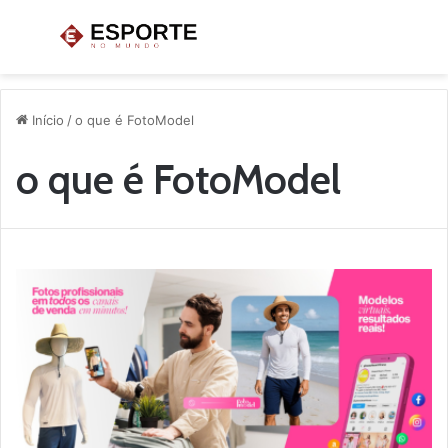
Menu
P
p
Início
/
o que é FotoModel
o que é FotoModel