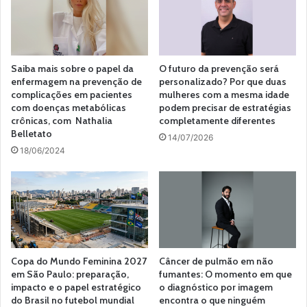
Saiba mais sobre o papel da
O futuro da prevenção será
enfermagem na prevenção de
personalizado? Por que duas
complicações em pacientes
mulheres com a mesma idade
com doenças metabólicas
podem precisar de estratégias
crônicas, com Nathalia
completamente diferentes
Belletato
14/07/2026
18/06/2024
Copa do Mundo Feminina 2027
Câncer de pulmão em não
em São Paulo: preparação,
fumantes: O momento em que
impacto e o papel estratégico
o diagnóstico por imagem
do Brasil no futebol mundial
encontra o que ninguém