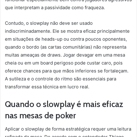
que interpretam a passividade como fraqueza.
Contudo, o slowplay não deve ser usado
indiscriminadamente. Ele se mostra eficaz principalmente
em situações de heads-up ou contra poucos oponentes,
quando o bordo (as cartas comunitárias) não representa
muitas ameaças de draws. Jogar devagar em uma mesa
cheia ou em um board perigoso pode custar caro, pois
oferece chances para que mãos inferiores se fortaleçam.
A sutileza e o controle do ritmo são essenciais para
transformar essa técnica em lucro real.
Quando o slowplay é mais eficaz
nas mesas de poker
Aplicar o slowplay de forma estratégica requer uma leitura
refinada da mesa. De acordo com o entendedor Thiago