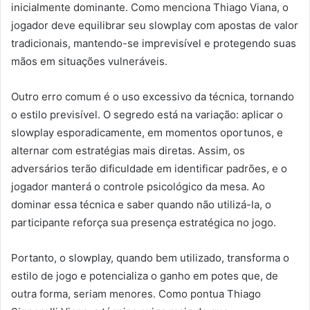
inicialmente dominante. Como menciona Thiago Viana, o
jogador deve equilibrar seu slowplay com apostas de valor
tradicionais, mantendo-se imprevisível e protegendo suas
mãos em situações vulneráveis.
Outro erro comum é o uso excessivo da técnica, tornando
o estilo previsível. O segredo está na variação: aplicar o
slowplay esporadicamente, em momentos oportunos, e
alternar com estratégias mais diretas. Assim, os
adversários terão dificuldade em identificar padrões, e o
jogador manterá o controle psicológico da mesa. Ao
dominar essa técnica e saber quando não utilizá-la, o
participante reforça sua presença estratégica no jogo.
Portanto, o slowplay, quando bem utilizado, transforma o
estilo de jogo e potencializa o ganho em potes que, de
outra forma, seriam menores. Como pontua Thiago