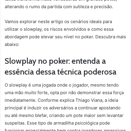
alterando o rumo da partida com sutileza e precisão.
Vamos explorar neste artigo os cenários ideais para
utilizar o slowplay, os riscos envolvidos e como essa
abordagem pode elevar seu nível no poker. Descubra mais
abaixo:
Slowplay no poker: entenda a
essência dessa técnica poderosa
O slowplay é uma jogada onde o jogador, mesmo tendo
uma mão muito forte, opta por não demonstrar essa força
imediatamente. Conforme explica Thiago Viana, a ideia
principal é induzir os adversários a continuar apostando
ou até mesmo blefar, criando um pote maior sem levantar
suspeitas. Esse tipo de armadilha psicológica pode
funcionar especialmente bem contra jogadores agressivos