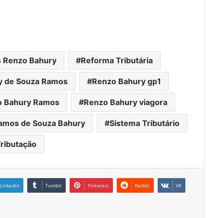
s Renzo Bahury
Reforma Tributária
y de Souza Ramos
Renzo Bahury gp1
o Bahury Ramos
Renzo Bahury viagora
amos de Souza Bahury
Sistema Tributário
ributação
Linkedin
Tumblr
Pinterest
Reddit
VK