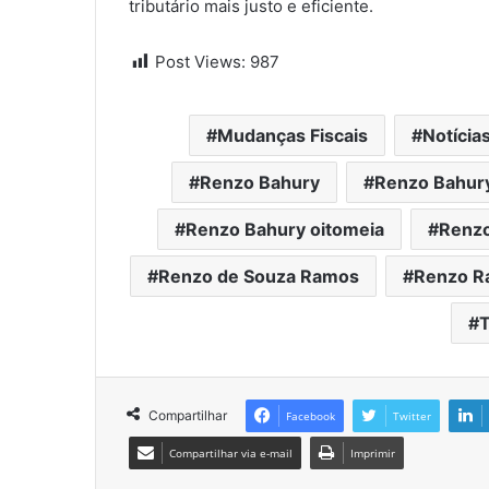
tributário mais justo e eficiente.
Post Views:
987
Mudanças Fiscais
Notícia
Renzo Bahury
Renzo Bahur
Renzo Bahury oitomeia
Renz
Renzo de Souza Ramos
Renzo R
T
Compartilhar
Facebook
Twitter
Compartilhar via e-mail
Imprimir