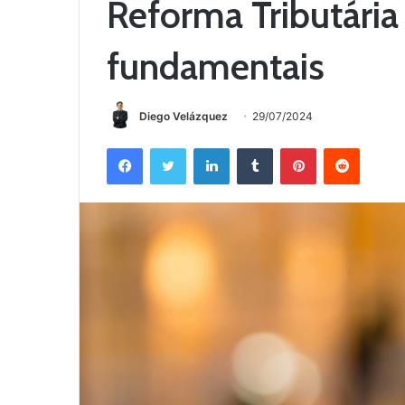
Reforma Tributária 
fundamentais
Diego Velázquez
29/07/2024
Facebook
Twitter
Linkedin
Tumblr
Pinterest
Reddit