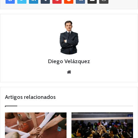
Diego Velázquez
W
e
b
s
Artigos relacionados
i
t
e