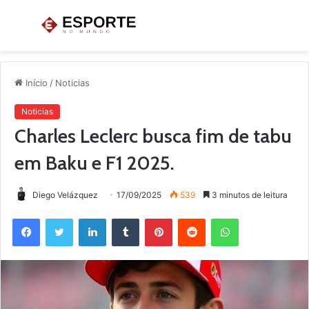
Menu
P
p
Início
/
Noticias
Noticias
Charles Leclerc busca fim de tabu
em Baku e F1 2025.
Diego Velázquez
17/09/2025
539
3 minutos de leitura
Facebook
Twitter
Linkedin
Tumblr
Pinterest
Reddit
WhatsApp