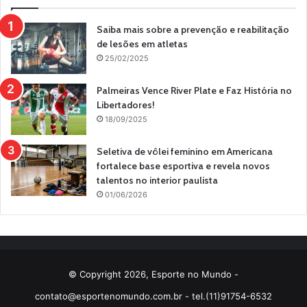
Saiba mais sobre a prevenção e reabilitação
de lesões em atletas
25/02/2025
Palmeiras Vence River Plate e Faz História no
Libertadores!
18/09/2025
Seletiva de vôlei feminino em Americana
fortalece base esportiva e revela novos
talentos no interior paulista
01/06/2026
© Copyright 2026, Esporte no Mundo -
contato@esportenomundo.com.br
- tel.(11)91754-6532