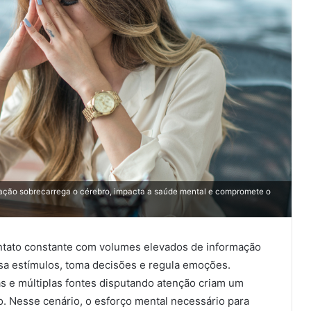
ação sobrecarrega o cérebro, impacta a saúde mental e compromete o
ntato constante com volumes elevados de informação
sa estímulos, toma decisões e regula emoções.
as e múltiplas fontes disputando atenção criam um
. Nesse cenário, o esforço mental necessário para