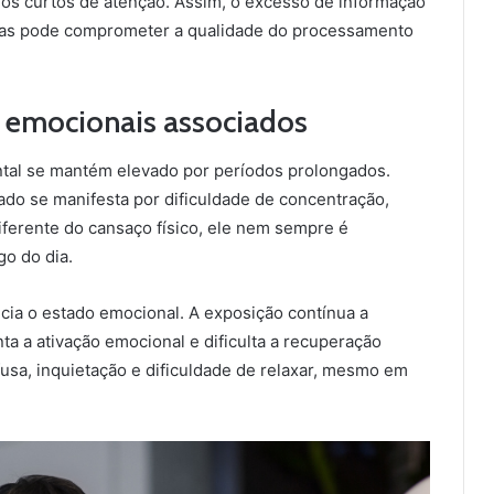
los curtos de atenção. Assim, o excesso de informação
as pode comprometer a qualidade do processamento
s emocionais associados
ntal se mantém elevado por períodos prolongados.
do se manifesta por dificuldade de concentração,
Diferente do cansaço físico, ele nem sempre é
o do dia.
ncia o estado emocional. A exposição contínua a
a a ativação emocional e dificulta a recuperação
usa, inquietação e dificuldade de relaxar, mesmo em