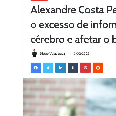
Alexandre Costa Pe
o excesso de info
cérebro e afetar o
Diego Velázquez
13/02/2026
Facebook
Twitter
Linkedin
Tumblr
Pinterest
Reddit