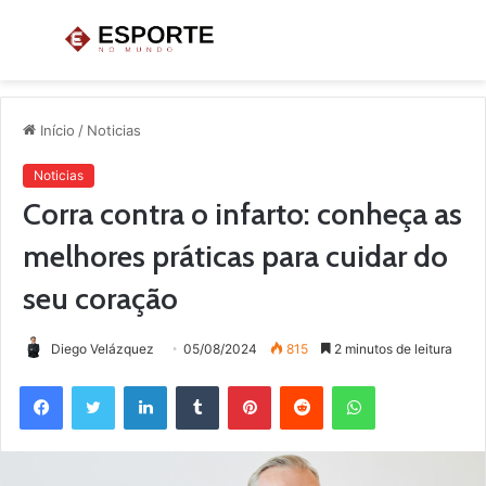
Menu
P
p
Início
/
Noticias
Noticias
Corra contra o infarto: conheça as
melhores práticas para cuidar do
seu coração
Diego Velázquez
05/08/2024
815
2 minutos de leitura
Facebook
Twitter
Linkedin
Tumblr
Pinterest
Reddit
WhatsApp