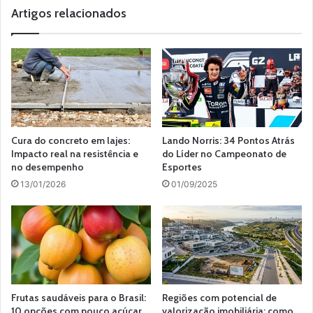
Artigos relacionados
Cura do concreto em lajes:
Lando Norris: 34 Pontos Atrás
Impacto real na resistência e
do Líder no Campeonato de
no desempenho
Esportes
13/01/2026
01/09/2025
Frutas saudáveis para o Brasil:
Regiões com potencial de
10 opções com pouco açúcar
valorização imobiliária: como