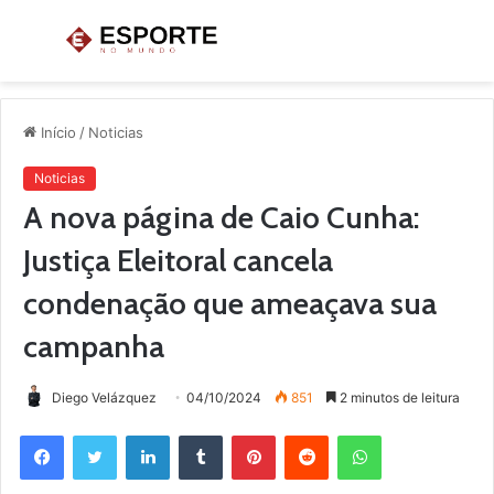
Menu
P
p
Início
/
Noticias
Noticias
A nova página de Caio Cunha:
Justiça Eleitoral cancela
condenação que ameaçava sua
campanha
Diego Velázquez
04/10/2024
851
2 minutos de leitura
Facebook
Twitter
Linkedin
Tumblr
Pinterest
Reddit
WhatsApp