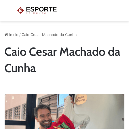
Menu
P
p
Início
/
Caio Cesar Machado da Cunha
Caio Cesar Machado da
Cunha