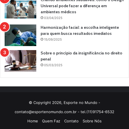
Universal pode fazer a diferença em
ambientes médicos
03/04/2025
Harmonização facial: a escolha inteligente
para quem busca resultados imediatos
15/09/2025
Sobre o princípio da insignificância no direito
penal
05/03/2025
© Copyright 2026, Esporte no Mundo -
contato@esportenomundo.com.br
- tel.(11)91754-6532
Home
Quem Faz
Contato
Sobre Nós