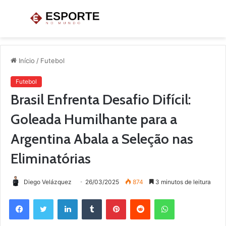
Menu
P
p
Início
/
Futebol
Futebol
Brasil Enfrenta Desafio Difícil:
Goleada Humilhante para a
Argentina Abala a Seleção nas
Eliminatórias
Diego Velázquez
26/03/2025
874
3 minutos de leitura
Facebook
Twitter
Linkedin
Tumblr
Pinterest
Reddit
WhatsApp