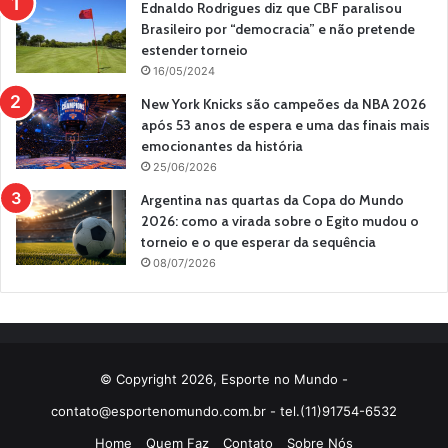
Ednaldo Rodrigues diz que CBF paralisou
Brasileiro por “democracia” e não pretende
estender torneio
16/05/2024
New York Knicks são campeões da NBA 2026
após 53 anos de espera e uma das finais mais
emocionantes da história
25/06/2026
Argentina nas quartas da Copa do Mundo
2026: como a virada sobre o Egito mudou o
torneio e o que esperar da sequência
08/07/2026
© Copyright 2026, Esporte no Mundo -
contato@esportenomundo.com.br
- tel.(11)91754-6532
Home
Quem Faz
Contato
Sobre Nós