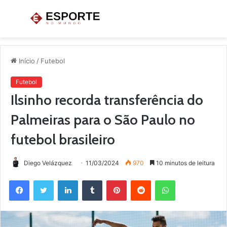
Menu
P
p
Início
/
Futebol
Futebol
Ilsinho recorda transferência do
Palmeiras para o São Paulo no
futebol brasileiro
Diego Velázquez
11/03/2024
970
10 minutos de leitura
Facebook
Twitter
Linkedin
Tumblr
Pinterest
Reddit
WhatsApp