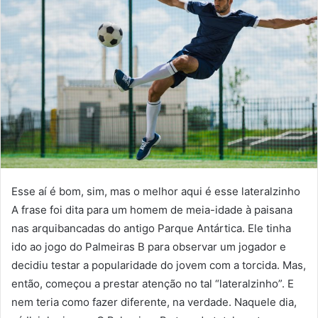
Esse aí é bom, sim, mas o melhor aqui é esse lateralzinho A frase foi dita para um homem de meia-idade à paisana nas arquibancadas do antigo Parque Antártica. Ele tinha ido ao jogo do Palmeiras B para observar um jogador e decidiu testar a popularidade do jovem com a torcida. Mas, então, começou a prestar atenção no tal “lateralzinho”. E nem teria como fazer diferente, na verdade. Naquele dia, só Ilsinho jogou. O Palmeiras B atuando totalmente penso para o lado direito e foi um show do lateral. E vai ficar sem contrato daqui três meses, acredita? Milton Cruz sorriu. Ele contou isso pra mim depois. Estava almoçando lá perto do Parque Antártica e ligaram para ele avisando que ia ter jogo do menino que ele ia ver em cerca de uma hora. Ele ficou lá para acompanhar. Daí em diante eles começaram a pesquisar mais sobre mim contou Ilsinho em entrevista ao UOL. Passado algum tempo, Ilsinho já jogava no time profissional e seu pai foi chamado para uma reunião. O lateral já era querido pelo torcedor e estava na mídia, participando de programas esportivos. Uma carreira que começava a despontar e já atraía interesse. A proposta feita pelo Palmeiras para renovar o vínculo foi considerada boa em relação ao salário de jogador de base que ele ganhava, mas o pai de Ilsinho tinha em mãos uma oferta melhor vinda da Espanha. Ele pediu a palavra e avisou: ‘temos uma proposta melhor’. Pega o seu jogadorzinho e leva embora daqui, vende para outro lugar foi a resposta do diretor do Palmeiras na época Relacionadas Leila cobra punição a diretor do São Paulo por xingamento a Abel: ‘Inveja’ ‘Decepcionados’: Choque-Rei do veto estremece relação entre Casares e Leila São Paulo leva multa de R$ 5 mil por barrar sala para coletiva do Palmeiras O pai de Ilsinho fechou a cara. Ao chegar em casa, deu seu conselho ao filho: “se você quiser ficar, você fica, mas se depender de mim, você nunca mais pisa naquele lugar.” Eu não sei se ele achou que estávamos blefando, não sei se ele estava puto aquele dia, não sei. Uma das coisas que herdei do meu pai foi o rancor. O cara falou isso, meu pai chegou em casa e falou ‘eu lavo minhas mãos. No desenrolar das coisas, você vê que não deram a mínima pra você e fica meio bravo, frustrado. Acabei recebendo uma proposta melhor da Espanha e estava indo. Quando estava para assinar, recebi a proposta do São Paulo, eles igualaram e eu fiquei no Brasil. Ilsinho ‘pulou o muro’ do CT e trocou o Palmeiras pelo São Paulo. O jovem lateral passava todos os dias em frente ao CT do rival durante os dez anos que ficou no Verdão, via a estrutura melhor do Tricolor na época e os atletas do último ano de base indo embora de carro, enquanto eles iam pegar o trem. A decisão de Ilsinho, porém, não foi perdoada pelo torcedor palmeirense. O lateral foi alvo de ameaças e andou por três meses com segurança particular disponibilizada pelo São Paulo. Um dia, chegou em sua casa e encontrou a residência pichada. O São Paulo adiantou um dinheiro que tínhamos combinado para que eu pudesse dar entrada em um apartamento e me mudar com minha família. Minha irmã teve que se mudar também porque descobriram onde ela morava. O lateral fez carreira no Tricolor paulista, foi bicampeão brasileiro, chegou à seleção, foi para o Shakhtar Donetsk e venceu a Liga Europa, algo impensável na época para o clube. Aos 30 anos, pensou em aposentar, mas se aventurou nos Estados Unidos e até hoje mora na Philadelphia. Me falaram que nos Estados Unidos a situação financeira era diferente, que não iria ganhar bem igual ganhava. Respondi, ah, tô tranquilo, leva eu pra lá que eu quero morar nos Estados Unidos. Desde 2016 eu não ganho um salário de jogador porque aqui tem várias regras. Eu ganhava meio que para pagar as contas, viver tranquilo. Fiquei aqui, encerrei e a gente não quer sair daqui. Hoje, Ilsinho tem uma escolinha de futsal, fez um curso de licença de técnico de futebol e está terminando um mestrado em Sports Directorship em uma universidade inglesa. Ele pensa em seguir carreira como diretor esportivo, mas, de preferência, nos Estados Unidos. O ex-jogador também tem se aventurado como streamer e abriu seu canal de análises de jogos no YouTube, a ‘IlsinhoJrTV’. Temos uma raiz aqui, são sete anos e adoramos. Eu viso ser diretor da academia do Philadelphia Union, sei lá, ou do primeiro time ou algum outro por aqui. É networking, né. Mas se tiver uma oportunidade no Brasil, não posso falar não. Se eu puder escolher, a gente chega ali em 10% do Casimiro, aquela audiência e tudo, e continuo falando de futebol e fazendo alguma coisa extra, aí é melhor ficar aqui na minha cadeira. Se pintar uma oportunidade no meio do caminho pra ser executivo no futebol em um projeto que valha a pena, tudo é conversado. Confira outras histórias de Ilsinho em entrevista ao UOL: Ser streamer “Cara, eu sempre gostei desse mundo dos esportes, gamer e tal. Durante um tempo, ainda jogando, eu tentei fazer umas lives de Call of Duty, mas para chamar a atenção, você tem que ser bom, e eu não era tão bom assim e parei. Mas fiz amizades na época e a gente continuou jogando e conversando pelo Discord. E aí, trocando ideia lá, a gente começou a assistir aos gols dos jogos do São Paulo e eu escutava os comentários de torcedor que fica na cadeira de bar, que acha que o cara que entra faltando dez minutos é fácil, tem que correr pra caramba, mais que os outros. E eu comecei a explicar as coisas para os caras. Nisso eles sugeriram: por que você não tenta ser youtuber para falar de futebol? Não tem nenhum jogador comentando na internet, só na TV. De começo eu não queria, já estava fazendo muita coisa. Eu tenho uma escolinha de futsal, eu estou fazendo um mestrado numa faculdade lá na Inglaterra, eu estava terminando meu curso de treinador aqui nos Estados Unidos, e, cara, em inglês ainda parece que o cérebro consome mais da capacidade, ele parece que às vezes ele está grande, assim, você começa a parar de pensar. Eu falei que se eles me ajudassem a escolher a pauta, editar os vídeos, ajudar nas redes sociais, essas paradas, eu até faria. Eles toparam ajudar e aí a gente começou. Cada um pega um pouquinho do tempo livre que tem. A gente às vezes grava 1h da manhã aqui, que é a hora que eu volto do treino de futsal, que são 3h da manhã aí. Eles ficam me esperando. Às vezes tem um só disponível e fazemos em dois, às vezes tem os cinco e vai todo mundo. Comecei a falar de futebol meio que numa mistura de gíria dessa galera games e gíria dos boleiros. Estou tentando decifrar para essa galera que só assiste futebol. É meio complexo e eu preciso melhorar ainda minha comunicação, mas a receptividade está sendo legal. Eu sou zero métrica, mas eles falam que tem tantos inscritos e tantas views, que é muito.” Pautas do canal “Eu não sou clubista. Por mais que eu tenha um carinho enorme pelo São Paulo, que o torcedor são-paulino tenha um carinho muito grande por mim, e isso me pegue muito, eu não consigo ser clubista. Eu tenho que falar, certo ou errado, bem ou mal, o que eu vejo. Hoje meu canal é mais são-paulino, mas a gente está tentando entrar nos outros clubes. Confesso também que, como os vídeos que dão mais views são de São Paulo, acaba sendo mais São Paulo, mas a gente está tentando meio que ir furando a bolha pra tentar falar de todos os clubes.” Os parceiros “Ninguém é da bola. Um engenheiro, um é produtor de um funkeiro, o outro é um menino que a gente conheceu quando começou, que está muito dentro das páginas do São Paulo, aí ele se mostrou disponível a ajudar, e o outro é um que está fazendo faculdade de ciências da computação. Cada um entende de uma coisa. Um faz uma arte, outro edita um vídeo, outra fica mais no Twitter respondendo, dando atenção. Às vezes eu fico lá também, mas a rede que mais fico é o Instagram, que é 100% eu.” Cursos “Por ter jogado mais de 5 anos na MLS, eles deixaram começar direto na Licença B. Fizeram um curso só para os jogadores, nas férias e tal. Terminei, mas treinador é uma coisa que não tenho intenção. Eu gosto do embate de ideia, de gerenciar conflito, tumulto, então eu pretendo seguir para a área de diretor esportivo, que é meu mestrado: Sports Directorship. Posso ser diretor esportivo em qualquer esporte ou área, estou no penúltimo módulo. Acho que dentro de campo me trouxe conhecimento e temos poucos ex-atletas sendo diretor. Sei que às vezes o atleta que é diretor fica de mãos atadas, por hierarquia e tal, mas eu acho esse conhecimento de dentro de campo aplicado no extracampo pode fazer um bem maior do que ser só treinador, sabe?” Caio Paulista “Naquela época (saída do Palmeiras para o São Paulo), a decisão foi exclusivamente minha. Eu decidi ir porque eu tinha essa vontade de jogar lá. Durante anos eu passe na frente do CT do São Paulo e vi a estrutura que era melhor. Acabei me decepcionando com as pessoas que dirigiam o Palmeiras, coloquei todo mundo no mesmo pacote e falei besteira do clube. O torcedor que é muito apaixonado levou para o coração e eu demorei algum tempo para entender que o torcedor e a entidade não tinham culpa de nada, só essas pessoas que acabaram fazendo isso. No caso do Caio Paulista, acho que a decisão não foi total dele. O São Paulo comeu bola no prazo para pagar, o Palmeiras inflacionou a proposta e para o Fluminense era melhor vender o cara para a melhor oferta financeira. Acredito que todo profissional vá querer ganhar mais em uma outra empresa. Meio que isso facilitou as coisas. Pintaram ele de traidor, mas eu acho que foi um pouco de cada um ali, todos têm porcentagem na decisão. Você vê o Palmeiras com estrutura que foi criada, disputando títulos, não vejo ele com uma decisão errada nem precipitada. Até porque eu fiz a mesma coisa, seria hipocrisia falar que eu fiz certo e ele errado.” Garrafada de Muricy “Foi um Palmeiras e Ponte Preta no Morumbi. A gente estava bem, era líder do campeonato e a Ponte estava brigando para não cair. Era casa cheia. Na época, a gente fazia muitos gols nos jogos. Era 3 a 0, 4 a 1, 5 a 1 e a ge