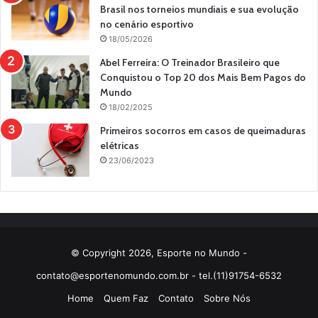
Brasil nos torneios mundiais e sua evolução
no cenário esportivo
18/05/2026
Abel Ferreira: O Treinador Brasileiro que
Conquistou o Top 20 dos Mais Bem Pagos do
Mundo
18/02/2025
Primeiros socorros em casos de queimaduras
elétricas
23/06/2023
© Copyright 2026, Esporte no Mundo -
contato@esportenomundo.com.br
- tel.(11)91754-6532
Home
Quem Faz
Contato
Sobre Nós