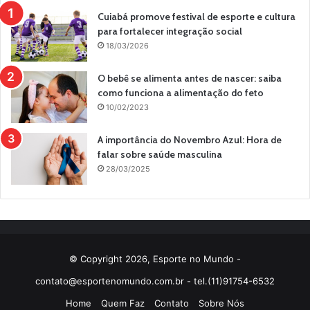
Cuiabá promove festival de esporte e cultura
para fortalecer integração social
18/03/2026
O bebê se alimenta antes de nascer: saiba
como funciona a alimentação do feto
10/02/2023
A importância do Novembro Azul: Hora de
falar sobre saúde masculina
28/03/2025
© Copyright 2026, Esporte no Mundo -
contato@esportenomundo.com.br
- tel.(11)91754-6532
Home
Quem Faz
Contato
Sobre Nós