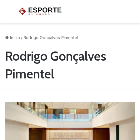
Menu
P
p
Início
/
Rodrigo Gonçalves Pimentel
Rodrigo Gonçalves
Pimentel