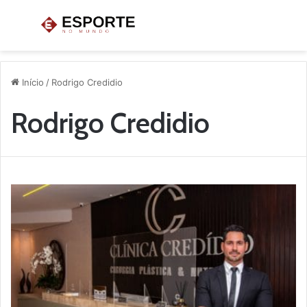
Menu
P
p
Início
/
Rodrigo Credidio
Rodrigo Credidio