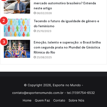
mercado automotivo brasileiro? Entenda
neste artigo
06/02/2026
Tecendo o futuro da igualdade de gênero e
do feminismo
25/10/2023
Emoção, talento e superação: o Brasil brilha
com segunda prata no Mundial de Ginástica
Rítmica do Rio
25/08/2025
© Copyright 2026, Esporte no Mundo -
contato@esportenomundo.com.br
- tel.(11)91754-6532
Home
Quem Faz
Contato
Sobre Nós