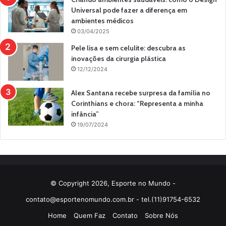
Universal pode fazer a diferença em
ambientes médicos
03/04/2025
Pele lisa e sem celulite: descubra as
inovações da cirurgia plástica
12/12/2024
Alex Santana recebe surpresa da família no
Corinthians e chora: “Representa a minha
infância”
19/07/2024
© Copyright 2026, Esporte no Mundo -
contato@esportenomundo.com.br
- tel.(11)91754-6532
Home
Quem Faz
Contato
Sobre Nós