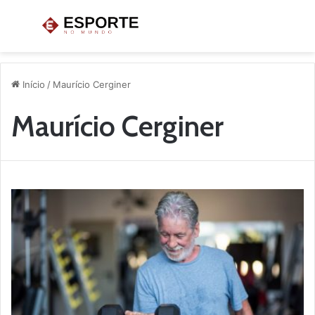
Menu
P
p
Início
/
Maurício Cerginer
Maurício Cerginer