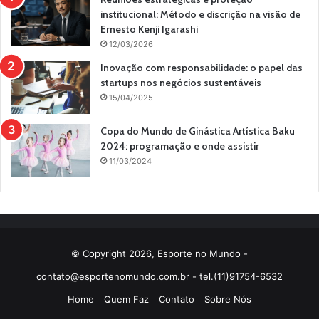
institucional: Método e discrição na visão de
Ernesto Kenji Igarashi
12/03/2026
Inovação com responsabilidade: o papel das
startups nos negócios sustentáveis
15/04/2025
Copa do Mundo de Ginástica Artística Baku
2024: programação e onde assistir
11/03/2024
© Copyright 2026, Esporte no Mundo -
contato@esportenomundo.com.br
- tel.(11)91754-6532
Home
Quem Faz
Contato
Sobre Nós