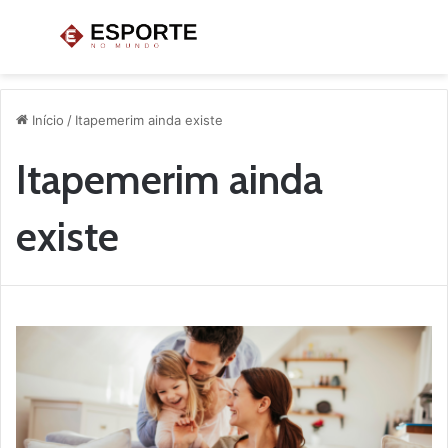
Menu
P
p
Início
/
Itapemerim ainda existe
Itapemerim ainda
existe