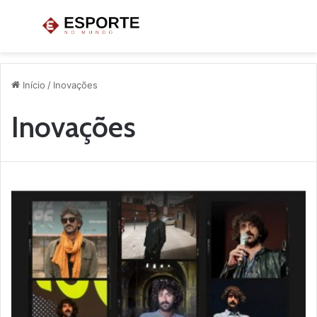
Menu
P
p
Início
/
Inovações
Inovações