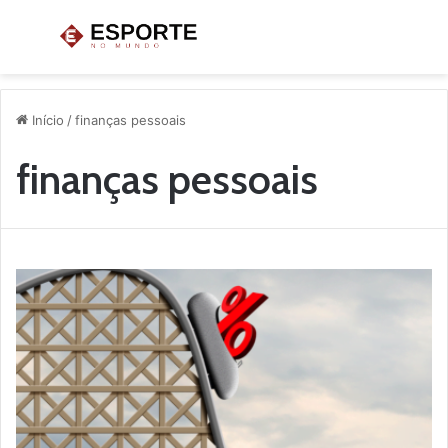
Menu
P
p
Início
/
finanças pessoais
finanças pessoais