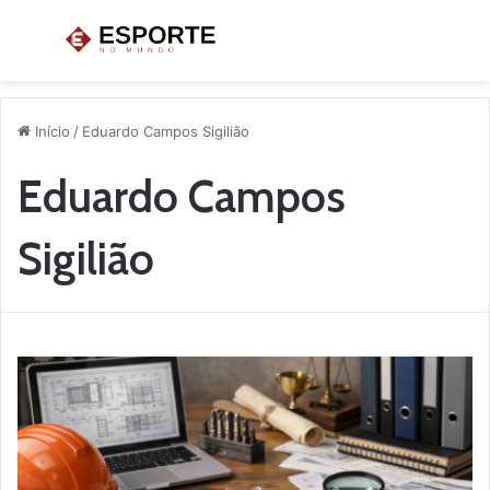
Menu
P
p
Início
/
Eduardo Campos Sigilião
Eduardo Campos
Sigilião