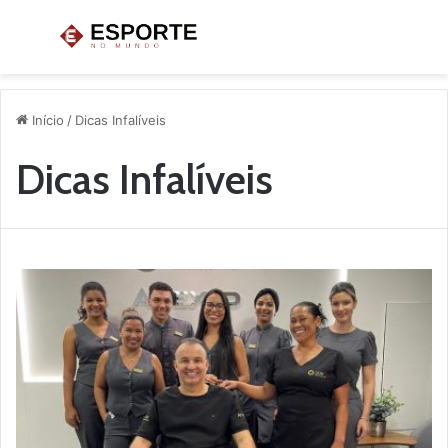
Menu
P
p
Início
/
Dicas Infalíveis
Dicas Infalíveis