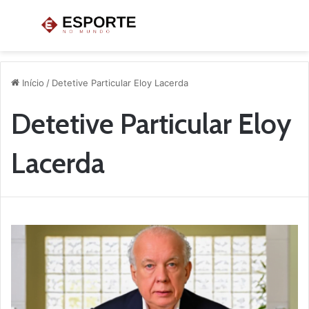
Menu
P
p
Início
/
Detetive Particular Eloy Lacerda
Detetive Particular Eloy
Lacerda