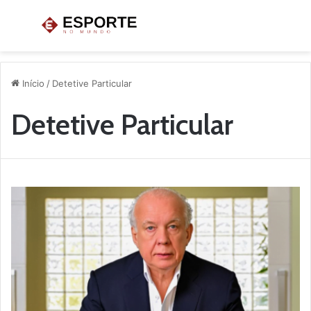
Menu
P
p
Início
/
Detetive Particular
Detetive Particular