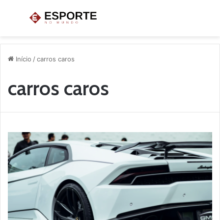
Menu
P
p
Início
/
carros caros
carros caros