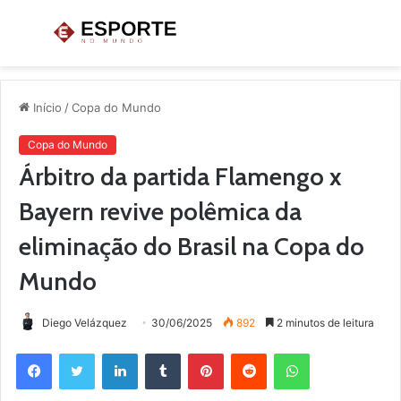
Menu
P
p
Início
/
Copa do Mundo
Copa do Mundo
Árbitro da partida Flamengo x
Bayern revive polêmica da
eliminação do Brasil na Copa do
Mundo
Diego Velázquez
30/06/2025
892
2 minutos de leitura
Facebook
Twitter
Linkedin
Tumblr
Pinterest
Reddit
WhatsApp