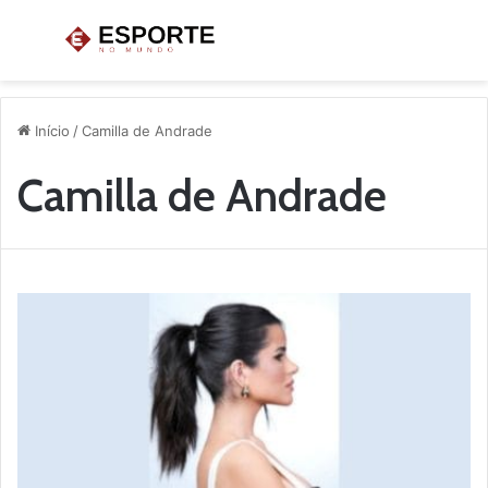
Menu
P
p
Início
/
Camilla de Andrade
Camilla de Andrade