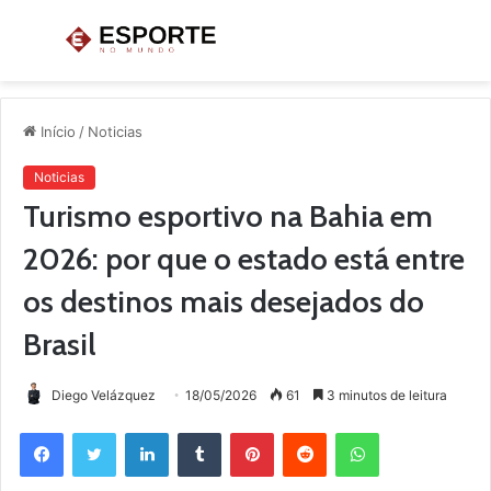
Menu
P
p
Início
/
Noticias
Noticias
Turismo esportivo na Bahia em
2026: por que o estado está entre
os destinos mais desejados do
Brasil
Diego Velázquez
18/05/2026
61
3 minutos de leitura
Facebook
Twitter
Linkedin
Tumblr
Pinterest
Reddit
WhatsApp