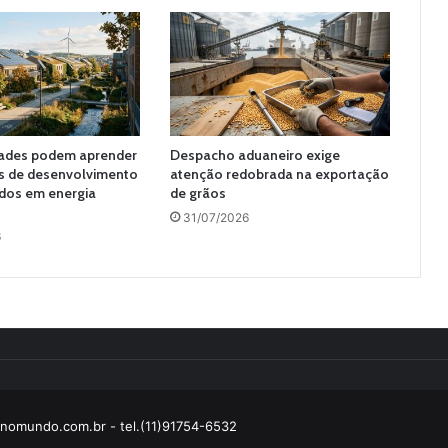
dades podem aprender
Despacho aduaneiro exige
s de desenvolvimento
atenção redobrada na exportação
dos em energia
de grãos
31/07/2026
6
enomundo.com.br
- tel.(11)91754-6532