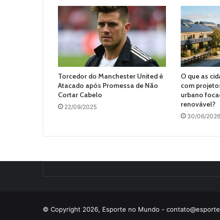
Torcedor do Manchester United é
O que as ci
Atacado após Promessa de Não
com projeto
Cortar Cabelo
urbano foca
renovável?
22/09/2025
30/06/202
© Copyright 2026, Esporte no Mundo -
contato@esport