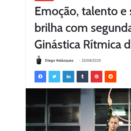
Emoção, talento e 
brilha com segunda
Ginástica Rítmica 
Diego Velázquez
25/08/2025
Facebook
Twitter
Linkedin
Tumblr
Pinterest
Reddit