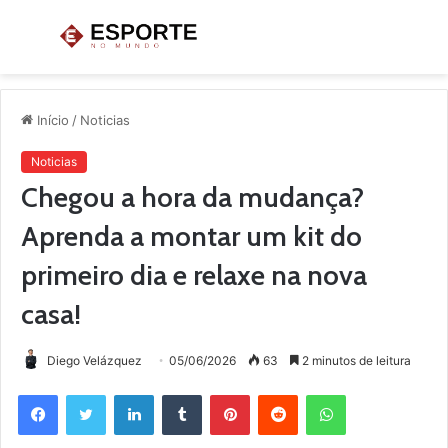
Menu
P
p
Início
/
Noticias
Noticias
Chegou a hora da mudança?
Aprenda a montar um kit do
primeiro dia e relaxe na nova
casa!
Diego Velázquez
05/06/2026
63
2 minutos de leitura
Facebook
Twitter
Linkedin
Tumblr
Pinterest
Reddit
WhatsApp