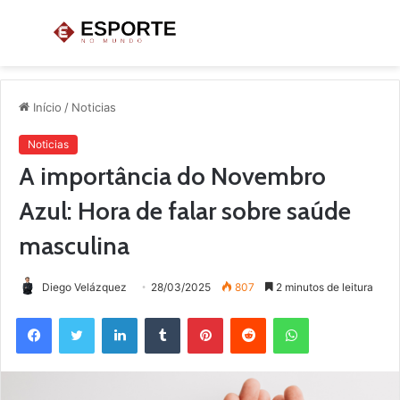
Menu
P
p
Início
/
Noticias
Noticias
A importância do Novembro
Azul: Hora de falar sobre saúde
masculina
Diego Velázquez
28/03/2025
807
2 minutos de leitura
Facebook
Twitter
Linkedin
Tumblr
Pinterest
Reddit
WhatsApp