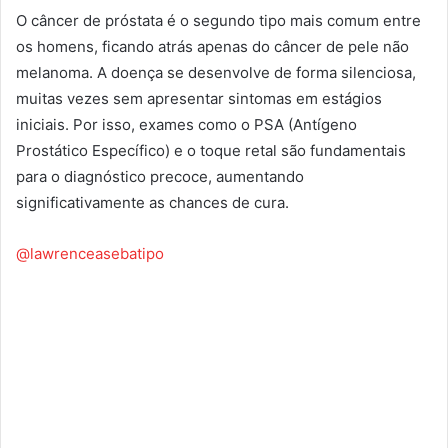
O câncer de próstata é o segundo tipo mais comum entre
os homens, ficando atrás apenas do câncer de pele não
melanoma. A doença se desenvolve de forma silenciosa,
muitas vezes sem apresentar sintomas em estágios
iniciais. Por isso, exames como o PSA (Antígeno
Prostático Específico) e o toque retal são fundamentais
para o diagnóstico precoce, aumentando
significativamente as chances de cura.
@lawrenceasebatipo
A Importância das Visitas Regulares ao
Urologista_ Dicas do Dr. Lawrence Aseba Tipo
Entenda por que as consultas regulares ao
urologista são fundamentais para a saúde do
homem. Dr. Lawrence Aseba Tipo destaca a
importância da prevenção e o monitoramento
de condições urológicas comuns. Descubra