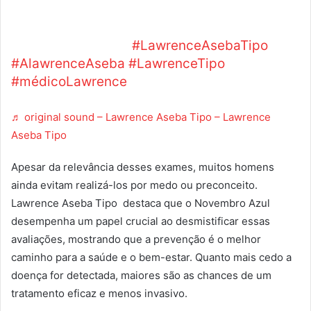
como essas visitas podem detectar
problemas precoces e melhorar a qualidade
de vida masculina.
#LawrenceAsebaTipo
#AlawrenceAseba
#LawrenceTipo
#médicoLawrence
♬ original sound – Lawrence Aseba Tipo – Lawrence
Aseba Tipo
Apesar da relevância desses exames, muitos homens
ainda evitam realizá-los por medo ou preconceito.
Lawrence Aseba Tipo destaca que o Novembro Azul
desempenha um papel crucial ao desmistificar essas
avaliações, mostrando que a prevenção é o melhor
caminho para a saúde e o bem-estar. Quanto mais cedo a
doença for detectada, maiores são as chances de um
tratamento eficaz e menos invasivo.