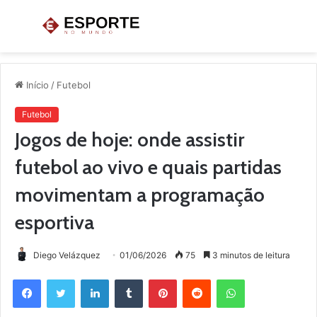
Menu
P
p
Início
/
Futebol
Futebol
Jogos de hoje: onde assistir
futebol ao vivo e quais partidas
movimentam a programação
esportiva
Diego Velázquez
01/06/2026
75
3 minutos de leitura
Facebook
Twitter
Linkedin
Tumblr
Pinterest
Reddit
WhatsApp