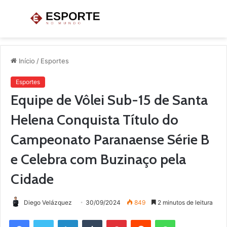
Menu
P
p
Início
/
Esportes
Esportes
Equipe de Vôlei Sub-15 de Santa
Helena Conquista Título do
Campeonato Paranaense Série B
e Celebra com Buzinaço pela
Cidade
Diego Velázquez
30/09/2024
849
2 minutos de leitura
Facebook
Twitter
Linkedin
Tumblr
Pinterest
Reddit
WhatsApp