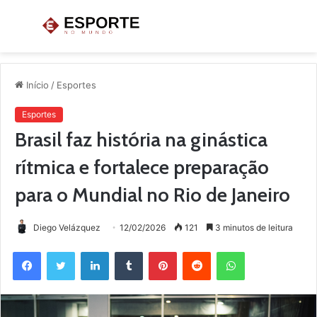
Menu
P
p
Início
/
Esportes
Esportes
Brasil faz história na ginástica
rítmica e fortalece preparação
para o Mundial no Rio de Janeiro
Diego Velázquez
12/02/2026
121
3 minutos de leitura
Facebook
Twitter
Linkedin
Tumblr
Pinterest
Reddit
WhatsApp