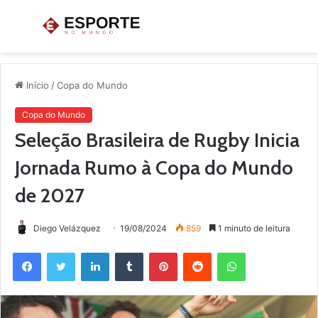
Menu
P
p
Início
/
Copa do Mundo
Copa do Mundo
Seleção Brasileira de Rugby Inicia
Jornada Rumo à Copa do Mundo
de 2027
Diego Velázquez
19/08/2024
859
1 minuto de leitura
Facebook
Twitter
Linkedin
Tumblr
Pinterest
Reddit
WhatsApp