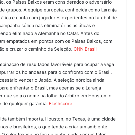
ão, os Países Baixos eram considerados o adversário
de grupos. A equipe europeia, conhecida como Laranja
ática e conta com jogadores experientes no futebol de
campanha sólida nas eliminatórias asiáticas e
tendo eliminado a Alemanha no Catar. Antes do
vam empatados em pontos com os Países Baixos, com
ão e cruzar o caminho da Seleção.
CNN Brasil
mbinação de resultados favoráveis para ocupar a vaga
purrar os holandeses para o confronto com o Brasil.
cessário vencer o Japão. A seleção nórdica ainda
para enfrentar o Brasil, mas apenas se a Laranja
r que seja o nome na folha do árbitro em Houston, o
e de qualquer garantia.
Flashscore
rtida também importa. Houston, no Texas, é uma cidade
os e brasileiros, o que tende a criar um ambiente
O calor texano no fim de junho pode ser um fator