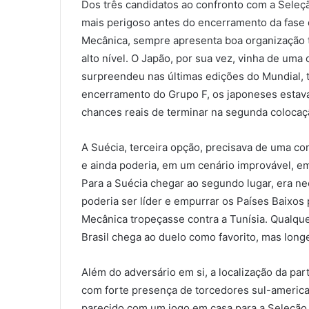
Dos três candidatos ao confronto com a Seleç
mais perigoso antes do encerramento da fase 
Mecânica, sempre apresenta boa organização t
alto nível. O Japão, por sua vez, vinha de uma 
surpreendeu nas últimas edições do Mundial, 
encerramento do Grupo F, os japoneses esta
chances reais de terminar na segunda colocaç
A Suécia, terceira opção, precisava de uma co
e ainda poderia, em um cenário improvável, em
Para a Suécia chegar ao segundo lugar, era ne
poderia ser líder e empurrar os Países Baixos 
Mecânica tropeçasse contra a Tunísia. Qualque
Brasil chega ao duelo como favorito, mas long
Além do adversário em si, a localização da pa
com forte presença de torcedores sul-american
parecido com um jogo em casa para a Seleção. 