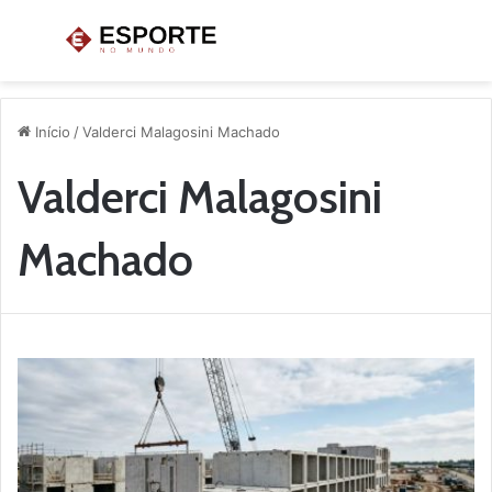
Menu
P
p
Início
/
Valderci Malagosini Machado
Valderci Malagosini
Machado