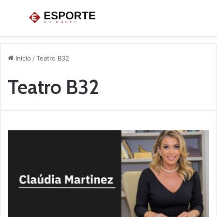
Menu
P
p
Início
/
Teatro B32
Teatro B32