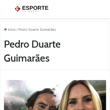
Menu
P
p
Início
/
Pedro Duarte Guimarães
Pedro Duarte
Guimarães