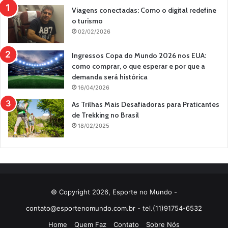
Viagens conectadas: Como o digital redefine
o turismo
02/02/2026
Ingressos Copa do Mundo 2026 nos EUA:
como comprar, o que esperar e por que a
demanda será histórica
16/04/2026
As Trilhas Mais Desafiadoras para Praticantes
de Trekking no Brasil
18/02/2025
© Copyright 2026, Esporte no Mundo -
contato@esportenomundo.com.br
- tel.(11)91754-6532
Home
Quem Faz
Contato
Sobre Nós