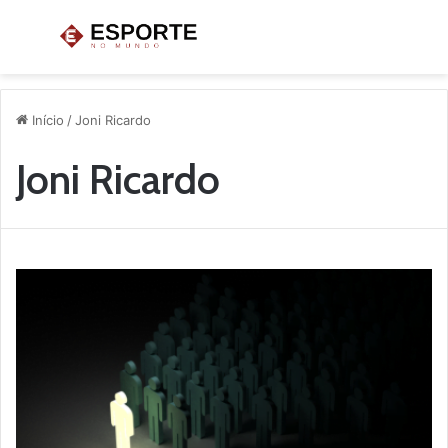
Menu
P
p
Início
/
Joni Ricardo
Joni Ricardo