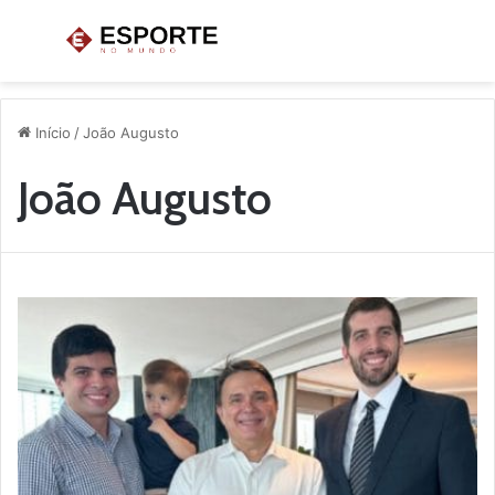
Menu
P
p
Início
/
João Augusto
João Augusto