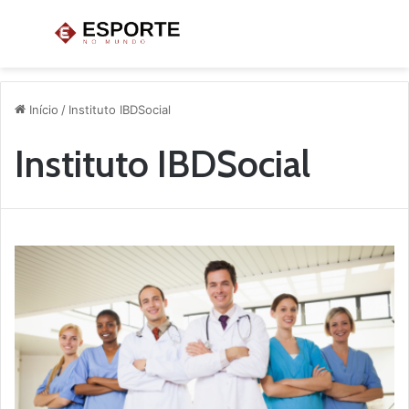
Menu
P
p
Início
/
Instituto IBDSocial
Instituto IBDSocial