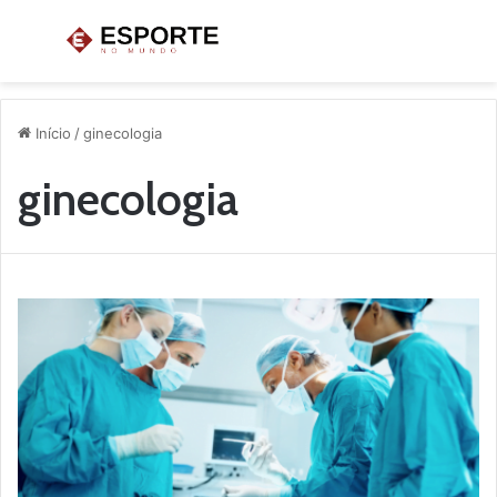
Menu
P
p
Início
/
ginecologia
ginecologia